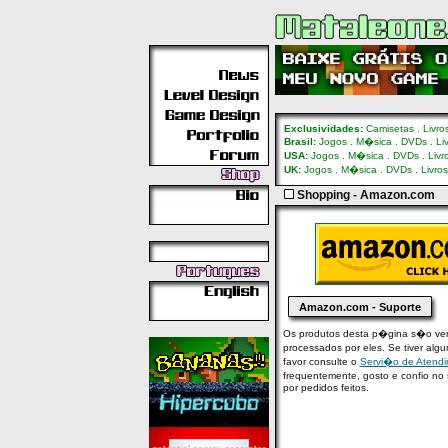
Exclusividades:
Camisetas
.
Livro
Brasil:
Jogos
.
M�sica
.
DVDs
.
Li
USA:
Jogos
.
M�sica
.
DVDs
.
Livr
UK:
Jogos
.
M�sica
.
DVDs
.
Livros
Shopping - Amazon.com
Amazon.com - Suporte
Os produtos desta p�gina s�o ven
processados por eles. Se tiver alg
favor consulte o
Servi�o de Atend
frequentemente, gosto e confio no
por pedidos feitos.