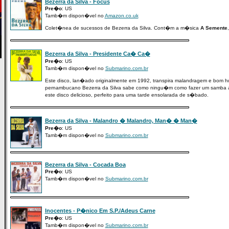
Bezerra da Silva - Focus
Pre�o
: US
Tamb�m dispon�vel no
Amazon.co.uk
Colet�nea de sucessos de Bezerra da Silva. Cont�m a m�sica
A Semente
Bezerra da Silva - Presidente Ca� Ca�
Pre�o
: US
Tamb�m dispon�vel no
Submarino.com.br
Este disco, lan�ado originalmente em 1992, transpira malandragem e bom h
pernambucano Bezerra da Silva sabe como ningu�m como fazer um samba 
este disco delicioso, perfeito para uma tarde ensolarada de s�bado.
Bezerra da Silva - Malandro � Malandro, Man� � Man�
Pre�o
: US
Tamb�m dispon�vel no
Submarino.com.br
Bezerra da Silva - Cocada Boa
Pre�o
: US
Tamb�m dispon�vel no
Submarino.com.br
Inocentes - P�nico Em S.P./Adeus Carne
Pre�o
: US
Tamb�m dispon�vel no
Submarino.com.br