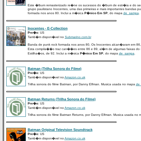
Este �lbum remasterizado re�ne os sucessos do �lbum de estr�ia e do s
grupo paulistano Inocentes, uma das primeiras e mais importantes bandas pun
formada nos anos 80. Inclui a m�sica
P�nico Em SP
, do mapa
de_sampa
.
Inocentes - E-Collection
Pre�o
: US
Tamb�m dispon�vel no
Submarino.com.br
Banda de punk rock formada nos anos 80, Os Inocentes alcan�aram em 86,
Esta compila��o traz can��es entre 86 e 89, al�m de algumas faixas do 
Estilha�os, de 92. Inclui a m�sica
P�nico Em SP
, do mapa
de_sampa
.
Batman (Trilha Sonora do Filme)
Pre�o
: US
Tamb�m dispon�vel no
Amazon.co.uk
Trilha sonora do filme Batman, por Danny Elfman. Musica usada no mapa
de_
Batman Returns (Trilha Sonora do Filme)
Pre�o
: US
Tamb�m dispon�vel no
Amazon.co.uk
Trilha sonora do filme Batman Returns, por Danny Elfman. Musica usada no
Batman Original Television Soundtrack
Pre�o
: US
Tamb�m dispon�vel no
Amazon.co.uk