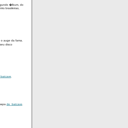
egundo �lbum, do
ks brasileiras,
 o auge da fama.
seu disco
batcave
.
 mapa
de_batcave
.