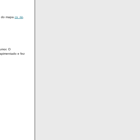
, do mapa
cs_rio
.
umor. O
apimentado e fez