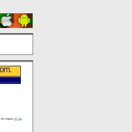
, do mapa
cs_rio
.