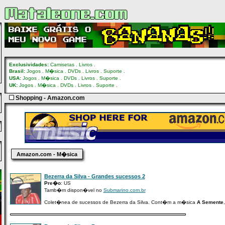
Exclusividades:
Camisetas
.
Livros
.
Brasil:
Jogos
.
M�sica
.
DVDs
.
Livros
.
Suporte
.
USA:
Jogos
.
M�sica
.
DVDs
.
Livros
.
Suporte
.
UK:
Jogos
.
M�sica
.
DVDs
.
Livros
.
Suporte
.
Shopping - Amazon.com
Amazon.com - M�sica
Bezerra da Silva - Grandes sucessos 2
Pre�o
: US
Tamb�m dispon�vel no
Submarino.com.br
Colet�nea de sucessos de Bezerra da Silva. Cont�m a m�sica
A Semente