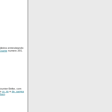
leiros entrevistando
 Exame
numero 201.
ounter-Strike, com
 o
cs_rio
e
de_sampa
Teen
.