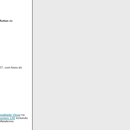
Action
de
7, com fotos do
ealidade Vitual
na
numero 136
incluindo
 Mataleone.