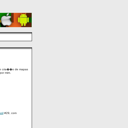
bre cria��o de mapas
 por mim.
sil
#29, com