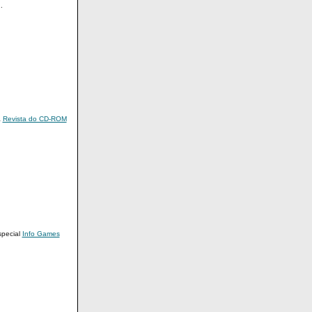
.
a
Revista do CD-ROM
special
Info Games