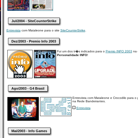
Jul/2004 - SiteCounterStrike
Entrevista
com Mataleone para o site
SiteCounterStrike
.
Dez/2003 - Premio Info 2003
Fui um dos tr�s indicados para o
Premio INFO 2003
na 
Personalidade INFO
!
Ago/2003 - G4 Brasil
Entrevista com Mataleone e Crocodilo para o
na Rede Bandeirantes.
Entrevista
Mai/2003 - Info Games