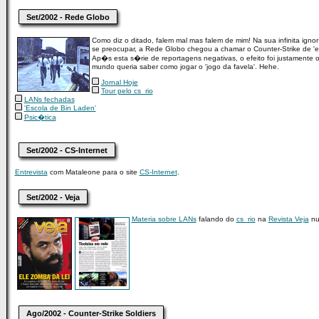
Set/2002 - Rede Globo
Como diz o ditado, falem mal mas falem de mim! Na sua infinita igno
se preocupar, a Rede Globo chegou a chamar o Counter-Strike de 'es
Ap�s esta s�rie de reportagens negativas, o efeito foi justamente o
mundo queria saber como jogar o 'jogo da favela'. Hehe.
Jornal Hoje
Tour pelo cs_rio
LANs fechadas
'Escola de Bin Laden'
Psic�tica
Set/2002 - CS-Internet
Entrevista
com Mataleone para o site
CS-Internet
.
Set/2002 - Veja
Materia sobre LANs
falando do
cs_rio
na
Revista Veja
nu
Ago/2002 - Counter-Strike Soldiers