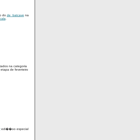
vo do
de_batcave
na
cala
.
otados na categoria
etapa de feverteiro
y
edi��oo especial
.