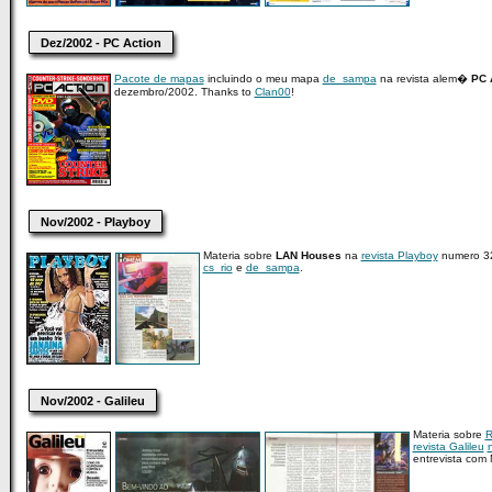
Dez/2002 - PC Action
Pacote de mapas
incluindo o meu mapa
de_sampa
na revista alem�
PC 
dezembro/2002. Thanks to
Clan00
!
Nov/2002 - Playboy
Materia sobre
LAN Houses
na
revista Playboy
numero 32
cs_rio
e
de_sampa
.
Nov/2002 - Galileu
Materia sobre
R
revista Galileu
entrevista com