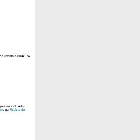
na revista alem�
PC
pas na incluindo
on
, na
Revista do