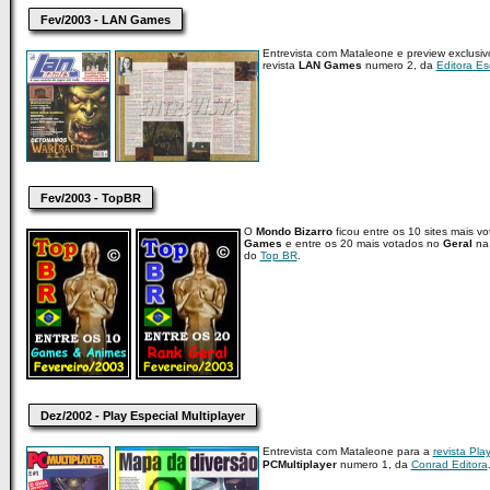
Fev/2003 - LAN Games
Entrevista com Mataleone e preview exclusi
revista
LAN Games
numero 2, da
Editora Es
Fev/2003 - TopBR
O
Mondo Bizarro
ficou entre os 10 sites mais v
Games
e entre os 20 mais votados no
Geral
na 
do
Top BR
.
Dez/2002 - Play Especial Multiplayer
Entrevista com Mataleone para a
revista Pla
PCMultiplayer
numero 1, da
Conrad Editora