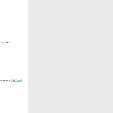
categoria
 programa
G4 Brasil
,