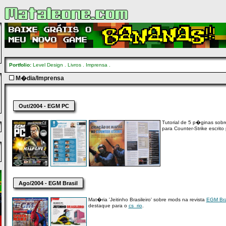
Portfolio:
Level Design
.
Livros
.
Imprensa
.
M�dia/Imprensa
Out/2004 - EGM PC
Tutorial de 5 p�ginas so
para Counter-Strike escrito
Ago/2004 - EGM Brasil
Mat�ria 'Jeitinho Brasileiro' sobre mods na revista
EGM Bra
destaque para o
cs_rio
.