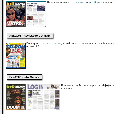
Dicas para o mapa
de_batcave
na
Info Games
numero 2
Abr/2003 - Revista do CD-ROM
Destaque para o
de_batcave
, incluido um pacote de mapas brasileiros, n
numero 93.
Fev/2003 - Info Games
Entrevista com Mataleone para a edi��o e
numero 1.