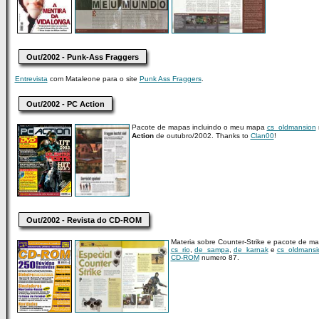
Out/2002 - Punk-Ass Fraggers
Entrevista
com Mataleone para o site
Punk Ass Fraggers
.
Out/2002 - PC Action
Pacote de mapas incluindo o meu mapa
cs_oldmansion
Action
de outubro/2002. Thanks to
Clan00
!
Out/2002 - Revista do CD-ROM
Materia sobre Counter-Strike e pacote de ma
cs_rio
,
de_sampa
,
de_karnak
e
cs_oldmansi
CD-ROM
numero 87.