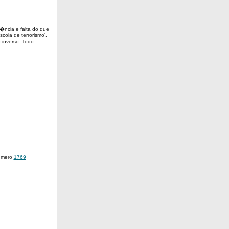
r�ncia e falta do que
cola de terrorismo'.
 inverso. Todo
mero
1769