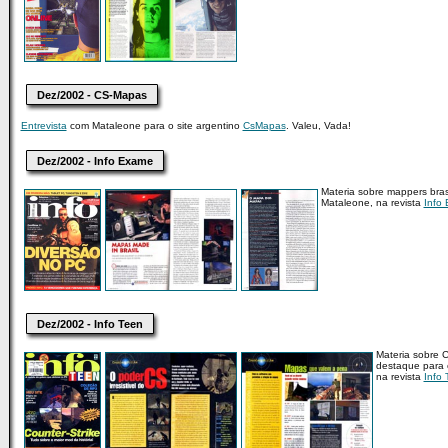
Dez/2002 - CS-Mapas
Entrevista
com Mataleone para o site argentino
CsMapas
. Valeu, Vada!
Dez/2002 - Info Exame
Materia sobre mappers brasi
Mataleone, na revista
Info
Dez/2002 - Info Teen
Materia sobre C
destaque para
na revista
Info 