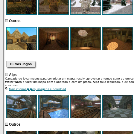
Outros
Outros Jogos
Alps
Cansado de levar meses para completar um mapa, resolvi aproveitar o tempo curto de um c
Water Wars
e fazer um mapa bem elaborado e com um prazo.
Alps
foi o resultado, e de so
concurso!
Mais informa��es, imagens e download
.
Outros