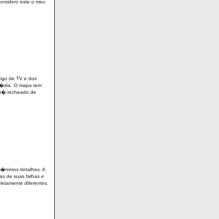
onsidero este o meu
igo de TV e dos
 m�dia. O mapa tem
st� recheado de
m�nimos detalhes. A
s de suas falhas e
etamente diferentes.