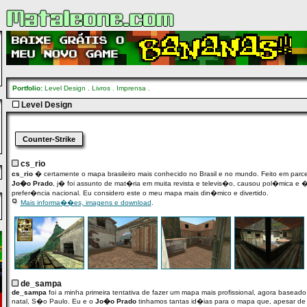
Portfolio:
Level Design
.
Livros
.
Imprensa
.
Level Design
Counter-Strike
cs_rio
cs_rio
� certamente o mapa brasileiro mais conhecido no Brasil e no mundo. Feito em parce
Jo�o Prado
, j� foi assunto de mat�ria em muita revista e televis�o, causou pol�mica e
prefer�ncia nacional. Eu considero este o meu mapa mais din�mico e divertido.
Mais informa��es, imagens e download
.
de_sampa
de_sampa
foi a minha primeira tentativa de fazer um mapa mais profissional, agora basead
natal, S�o Paulo. Eu e o
Jo�o Prado
tinhamos tantas id�ias para o mapa que, apesar de 