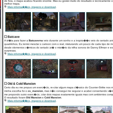
de fora, o mapa acabou ficando enorme. Mas eu gostei muito do resultado e tecnicamente c
melhor mapa.
Mais informa��es, imagens e download
.
Batcave
A id�ia para fazer a
Batcaverna
veio durante um sonho e a inspira��o veio do seriado ant
quadrinhos. Eu tentei mesclar o cartoon com o real, misturando um pouco de cada tipo de
desde elementos c�micos do seriado at� o mist�rio da trilha sonora de Danny Elfman e e
surpresas.
Mais informa��es, imagens e download
.
Old & Cold Mansion
Certo dia eu me propus um exerc�cio, re-criar algum mapa cl�ssico do Counter-Strike nos 
minha escolha foi o
cs_mansion
, mas n�o consegui me segurar e acabei consertando v�ria
me propondo outro exerc�cio, criar dois mapas exatamente iguais mas com ambientes compl
O resultado foram
Old Mansion
e
Cold Mansion
.
Mais informa��es, imagens e download
.