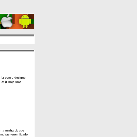
ria com o designer
 � at� hoje uma
o na minha cidade
muitas terem ficado